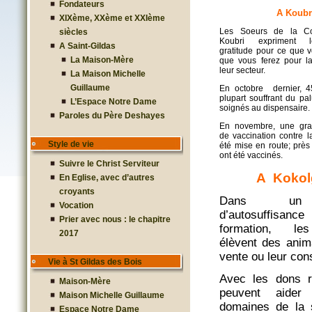
Fondateurs
A Koubr
XIXème, XXème et XXIème
Les Soeurs de la C
siècles
Koubri expriment l
A Saint-Gildas
gratitude pour ce que v
La Maison-Mère
que vous ferez pour l
leur secteur.
La Maison Michelle
Guillaume
En octobre dernier, 4
plupart souffrant du pa
L’Espace Notre Dame
soignés au dispensaire.
Paroles du Père Deshayes
En novembre, une gr
de vaccination contre l
Style de vie
été mise en route; près
ont été vaccinés.
Suivre le Christ Serviteur
A Kokol
En Eglise, avec d’autres
croyants
Dans un
Vocation
d’autosuffisa
Prier avec nous : le chapitre
formation, le
2017
élèvent des anim
vente ou leur co
Vie à St Gildas des Bois
Avec les dons r
Maison-Mère
peuvent aider
Maison Michelle Guillaume
domaines de la 
Espace Notre Dame