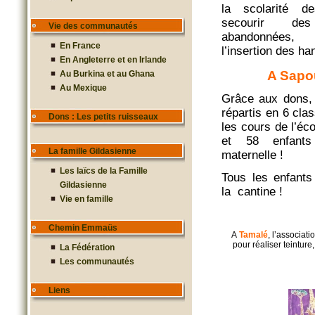
la scolarité de
secourir de
Vie des communautés
abandonnées, 
En France
l’insertion des ha
En Angleterre et en Irlande
A Sapo
Au Burkina et au Ghana
Au Mexique
Grâce aux dons,
répartis en 6 cla
Dons : Les petits ruisseaux
les cours de l’éco
et 58 enfant
La famille Gildasienne
maternelle !
Les laïcs de la Famille
Tous les enfant
Gildasienne
la cantine !
Vie en famille
Chemin Emmaüs
A
Tamalé
, l’associa
pour réaliser teinture
La Fédération
Les communautés
Liens