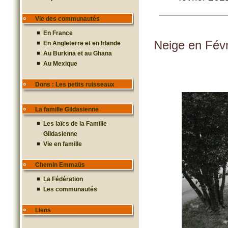
———————
Vie des communautés
En France
Neige en Févr
En Angleterre et en Irlande
Au Burkina et au Ghana
Au Mexique
Dons : Les petits ruisseaux
La famille Gildasienne
Les laïcs de la Famille
Gildasienne
Vie en famille
Chemin Emmaüs
La Fédération
Les communautés
Liens