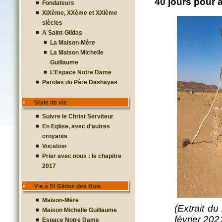
40 jours pour 
Fondateurs
XIXème, XXème et XXIème
siècles
A Saint-Gildas
La Maison-Mère
La Maison Michelle
Guillaume
L’Espace Notre Dame
Paroles du Père Deshayes
Style de vie
Suivre le Christ Serviteur
En Eglise, avec d’autres
croyants
Vocation
Prier avec nous : le chapitre
2017
Vie à St Gildas des Bois
Maison-Mère
(Extrait 
Maison Michelle Guillaume
février 202
Espace Notre Dame