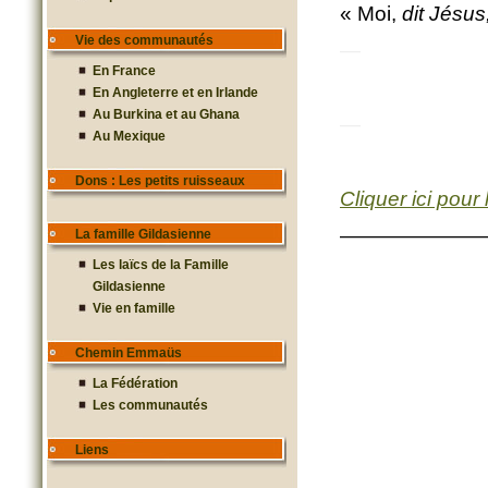
« Moi,
dit Jésus
Vie des communautés
—
En France
En Angleterre et en Irlande
Au Burkina et au Ghana
—
Au Mexique
Dons : Les petits ruisseaux
Cliquer ici pour 
———————
La famille Gildasienne
Les laïcs de la Famille
Gildasienne
Vie en famille
Chemin Emmaüs
La Fédération
Les communautés
Liens