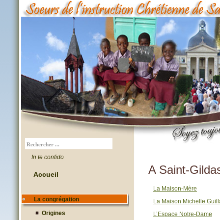
In te confido
A Saint-Gilda
Accueil
La Maison-Mère
La congrégation
La Maison Michelle Guil
Origines
L’Espace Notre-Dame