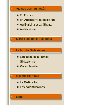
Vie des communautés
En France
En Angleterre et en Irlande
Au Burkina et au Ghana
Au Mexique
Dons : Les petits ruisseaux
La famille Gildasienne
Les laïcs de la Famille
Gildasienne
Vie en famille
Chemin Emmaüs
La Fédération
Les communautés
Liens