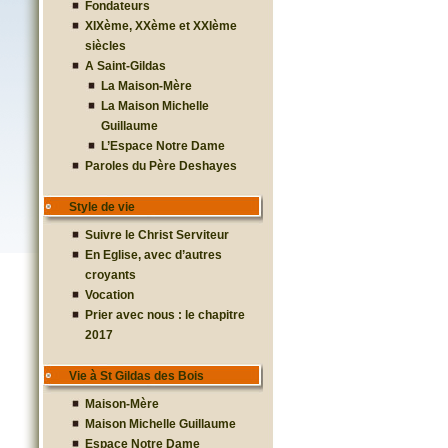
Fondateurs
XIXème, XXème et XXIème
siècles
A Saint-Gildas
La Maison-Mère
La Maison Michelle
Guillaume
L’Espace Notre Dame
Paroles du Père Deshayes
Style de vie
Suivre le Christ Serviteur
En Eglise, avec d’autres
croyants
Vocation
Prier avec nous : le chapitre
2017
Vie à St Gildas des Bois
Maison-Mère
Maison Michelle Guillaume
Espace Notre Dame