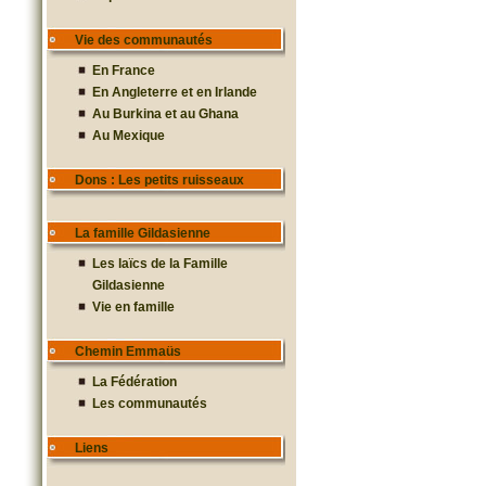
Vie des communautés
En France
En Angleterre et en Irlande
Au Burkina et au Ghana
Au Mexique
Dons : Les petits ruisseaux
La famille Gildasienne
Les laïcs de la Famille
Gildasienne
Vie en famille
Chemin Emmaüs
La Fédération
Les communautés
Liens