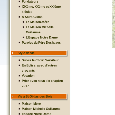
Fondateurs
XIXème, XXème et XXIème
siècles
A Saint-Gildas
La Maison-Mère
La Maison Michelle
Guillaume
L’Espace Notre Dame
Paroles du Père Deshayes
Style de vie
Suivre le Christ Serviteur
En Eglise, avec d’autres
croyants
Vocation
Prier avec nous : le chapitre
2017
Vie à St Gildas des Bois
Maison-Mère
Maison Michelle Guillaume
Espace Notre Dame