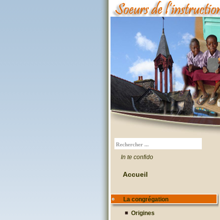
In te confido
Accueil
La congrégation
Origines