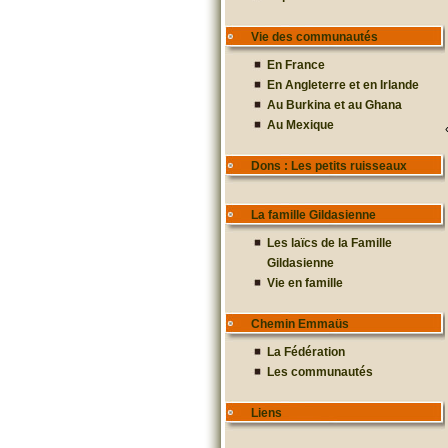
Vie des communautés
En France
En Angleterre et en Irlande
Au Burkina et au Ghana
Au Mexique
Dons : Les petits ruisseaux
La famille Gildasienne
Les laïcs de la Famille
Gildasienne
Vie en famille
Chemin Emmaüs
La Fédération
Les communautés
Liens