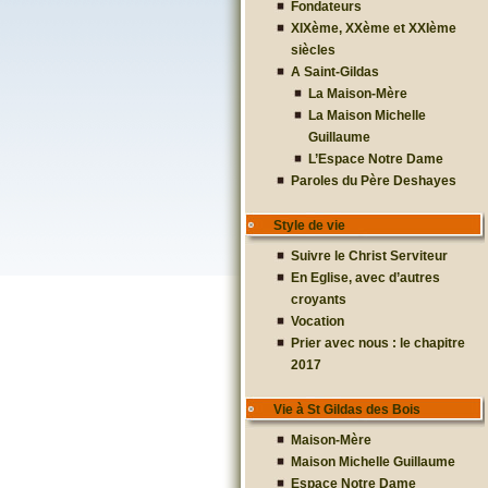
Fondateurs
XIXème, XXème et XXIème
siècles
A Saint-Gildas
La Maison-Mère
La Maison Michelle
Guillaume
L’Espace Notre Dame
Paroles du Père Deshayes
Style de vie
Suivre le Christ Serviteur
En Eglise, avec d’autres
croyants
Vocation
Prier avec nous : le chapitre
2017
Vie à St Gildas des Bois
Maison-Mère
Maison Michelle Guillaume
Espace Notre Dame